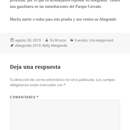
próximas, por lo que os aconsejamos repostar en Abegondo. Tenéis
una gasolinera en las inmediaciones del Parque Cerrado.
Mucha suerte a todos para esta prueba y nos vemos en Abegondo.
Publicado
Autor
Categorías
agosto 30, 2019
Os Brozos
Eventos
,
Uncategorized
el
Etiquetas
Abegondo 2019
,
Rally Abegondo
Deja una respuesta
Tu dirección de correo electrónico no será publicada.
Los campos
obligatorios están marcados con
*
COMENTARIO
*