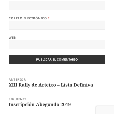
CORREO ELECTRÓNICO
*
WEB
Navegación
ANTERIOR
de
XIII Rally de Arteixo – Lista Definiva
Entrada
entradas
anterior:
SIGUIENTE
Inscripción Abegondo 2019
Entrada
siguiente: