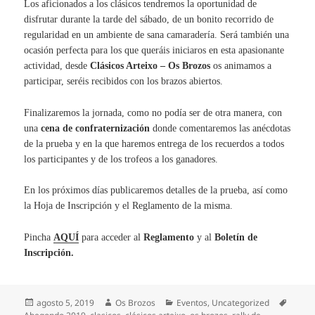
Los aficionados a los clásicos tendremos la oportunidad de
disfrutar durante la tarde del sábado, de un bonito recorrido de
regularidad en un ambiente de sana camaradería. Será también una
ocasión perfecta para los que queráis iniciaros en esta apasionante
actividad, desde
Clásicos Arteixo – Os Brozos
os animamos a
participar, seréis recibidos con los brazos abiertos.
Finalizaremos la jornada, como no podía ser de otra manera, con
una
cena de confraternización
donde comentaremos las anécdotas
de la prueba y en la que haremos entrega de los recuerdos a todos
los participantes y de los trofeos a los ganadores.
En los próximos días publicaremos detalles de la prueba, así como
la Hoja de Inscripción y el Reglamento de la misma.
Pincha
AQUÍ
para acceder al
Reglamento
y al
Boletín de
Inscripción.
Publicado
Autor
Categorías
Etique
agosto 5, 2019
Os Brozos
Eventos
,
Uncategorized
el