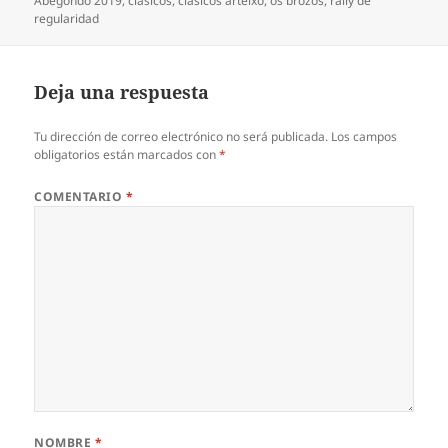
Abegondo 2019
,
clasicos
,
clásicos arteixo
,
os brozos
,
rally de
regularidad
Deja una respuesta
Tu dirección de correo electrónico no será publicada.
Los campos
obligatorios están marcados con
*
COMENTARIO
*
NOMBRE
*