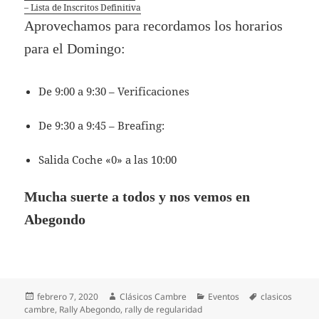
– Lista de Inscritos Definitiva
Aprovechamos para recordamos los horarios
para el Domingo:
De 9:00 a 9:30 – Verificaciones
De 9:30 a 9:45 – Breafing:
Salida Coche «0» a las 10:00
Mucha suerte a todos y nos vemos en
Abegondo
Publicado
Autor
Categorías
Etiquetas
febrero 7, 2020
Clásicos Cambre
Eventos
clasicos
el
cambre
,
Rally Abegondo
,
rally de regularidad